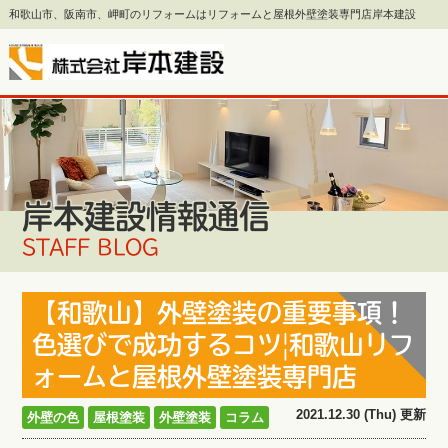
和歌山市、阪南市、岬町のリフォームはリフォームと屋根外壁塗装専門店岸本建設
岸本建設情報通信
STAFF BLOG
【和歌山】外壁塗装の重要事項！
色選びで成功するコツ|和歌山リフ
ォームと屋根外壁塗装専門店
2021.12.30 (Thu) 更新
外壁の色
屋根塗装
外壁塗装
コラム