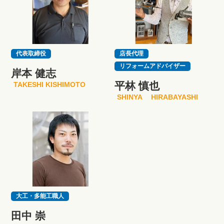
代表取締役
店長代理
リフォームアドバイザー
岸本 健志
平林 慎也
TAKESHI KISHIMOTO
SHINYA HIRABAYASHI
大工・多能工職人
田中 崇