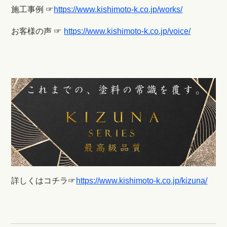
施工事例 ☞
https://www.kishimoto-k.co.jp/works/
お客様の声 ☞
https://www.kishimoto-k.co.jp/voice/
詳しくはコチラ☞
https://www.kishimoto-k.co.jp/kizuna/