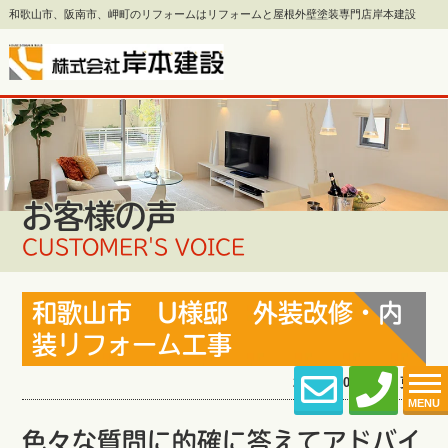
和歌山市、阪南市、岬町のリフォームはリフォームと屋根外壁塗装専門店岸本建設
お客様の声
CUSTOMER'S VOICE
和歌山市 U様邸 外装改修・内
装リフォーム工事
2022.10.03 (Mon) 更新
MENU
色々な質問に的確に答えてアドバイ