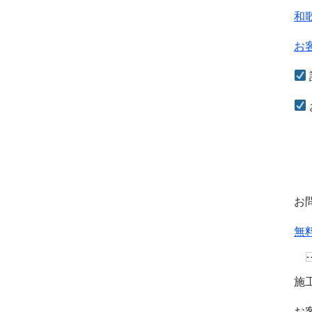
和
お
お
無
施
お