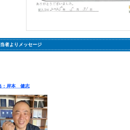
当者よりメッセージ
当：岸本 健志