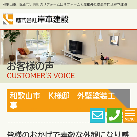
和歌山市、阪南市、岬町のリフォームはリフォームと屋根外壁塗装専門店岸本建設
お客様の声
CUSTOMER'S VOICE
和歌山市 K様邸 外壁塗装工
事
2026.03.03 (Tue) 更新
MENU
皆様のおかげで素敵な外観になり感