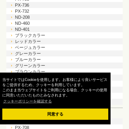
PX-736
PX-732
ND-208
ND-460
ND-401
ブラックカラー
レッドカラー
ベージュカラー
グレーカラー
ブルーカラー
グリーンカラー
ブラウンカラー
クリームカラー
当サイトではCookieを使用します。お客様により良いサービス
ホワイトカラー
をご提供するため、クッキーを利用しています。
ツートンカラー
このまま当ウェブサイトをご利用になる場合、クッキーの使用
に同意いただいたものとみなされます。
モルタル
クッキーポリシーを確認する
窯業系サイディング
屋根塗装
同意する
トゥルーブラック
PX-708