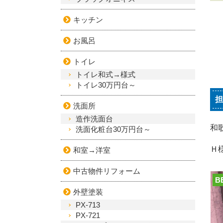
キッチン
お風呂
トイレ
トイレ和式→様式
トイレ30万円台～
担
洗面所
造作洗面台
和
洗面化粧台30万円台～
Ｈ
和室→洋室
中古物件リフォーム
B
外壁塗装
PX-713
PX-721