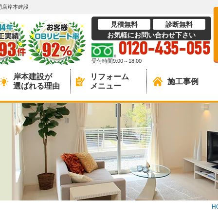
門店岸本建設
見積無料
診断無料
お気軽にお問い合わせ下さい
0120-435-055
受付時間9:00～18:00
岸本建設が
リフォーム
施工事例
選ばれる理由
メニュー
H