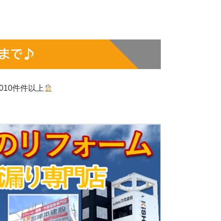
まで♪
10
件
件以上