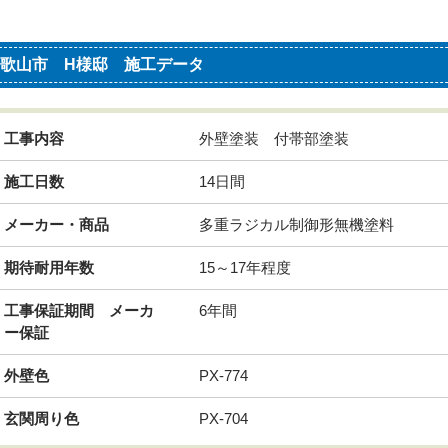
歌山市 H様邸 施工データ
工事内容
外壁塗装 付帯部塗装
施工日数
14日間
メーカー・商品
多重ラジカル制御形無機塗料
期待耐用年数
15～17年程度
工事保証期間 メーカ
6年間
ー保証
外壁色
PX-774
玄関周り色
PX-704