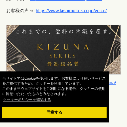
お客様の声 ☞
https://www.kishimoto-k.co.jp/voice/
当サイトではCookieを使用します。お客様により良いサービス
詳しくはコチラ☞
https://www.kishimoto-k.co.jp/kizuna/
をご提供するため、クッキーを利用しています。
このまま当ウェブサイトをご利用になる場合、クッキーの使用
に同意いただいたものとみなされます。
クッキーポリシーを確認する
同意する