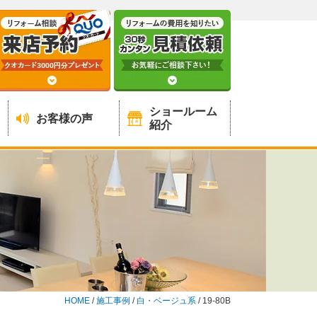
ショールーム
お客様の声
紹介
HOME
/
施工事例
/
白・ベージュ系
/
19-80B