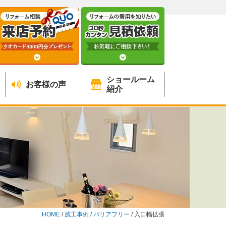
ショールーム
お客様の声
紹介
HOME
/
施工事例
/
バリアフリー
/
入口幅拡張